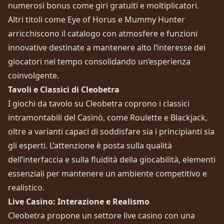
numerosi bonus come giri gratuiti e moltiplicatori.
Altri titoli come Eye of Horus e Mummy Hunter
arricchiscono il catalogo con atmosfere e funzioni
innovative destinate a mantenere alto l’interesse dei
giocatori nel tempo consolidando un’esperienza
coinvolgente.
Tavoli e Classici di Cleobetra
I giochi da tavolo su Cleobetra coprono i classici
intramontabili del Casinò, come Roulette e Blackjack,
oltre a varianti capaci di soddisfare sia i principianti sia
gli esperti. L’attenzione è posta sulla qualità
dell’interfaccia e sulla fluidità della giocabilità, elementi
essenziali per mantenere un ambiente competitivo e
realistico.
Live Casino: Interazione e Realismo
Cleobetra propone un settore live casino con una