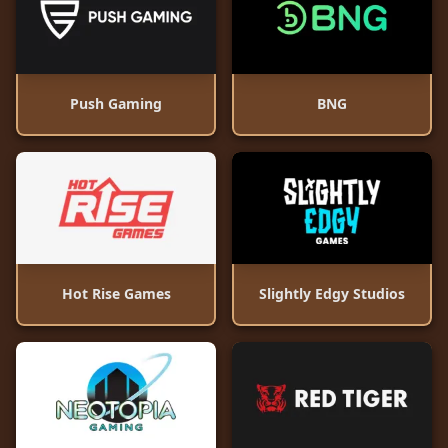
Push Gaming
BNG
Hot Rise Games
Slightly Edgy Studios