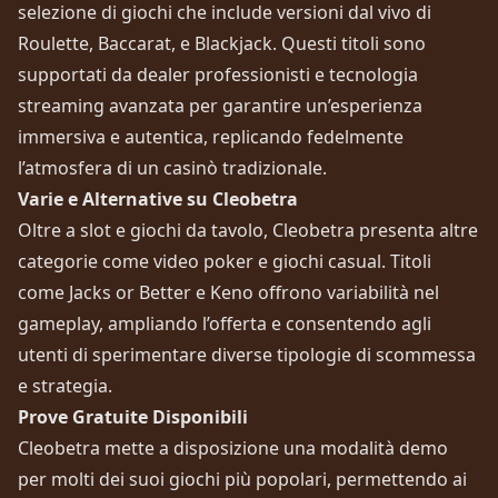
selezione di giochi che include versioni dal vivo di
Roulette, Baccarat, e Blackjack. Questi titoli sono
supportati da dealer professionisti e tecnologia
streaming avanzata per garantire un’esperienza
immersiva e autentica, replicando fedelmente
l’atmosfera di un casinò tradizionale.
Varie e Alternative su Cleobetra
Oltre a slot e giochi da tavolo, Cleobetra presenta altre
categorie come video poker e giochi casual. Titoli
come Jacks or Better e Keno offrono variabilità nel
gameplay, ampliando l’offerta e consentendo agli
utenti di sperimentare diverse tipologie di scommessa
e strategia.
Prove Gratuite Disponibili
Cleobetra mette a disposizione una modalità demo
per molti dei suoi giochi più popolari, permettendo ai