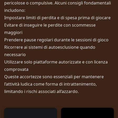
pericolose o compulsive. Alcuni consigli fondamentali
includono:
Impostare limiti di perdita e di spesa prima di giocare
Evitare di inseguire le perdite con scommesse
maggiori
Prendere pause regolari durante le sessioni di gioco
Ricorrere ai sistemi di autoesclusione quando
necessario
Utilizzare solo piattaforme autorizzate e con licenza
comprovata
Queste accortezze sono essenziali per mantenere
l’attività ludica come forma di intrattenimento,
limitando i rischi associati all’azzardo.