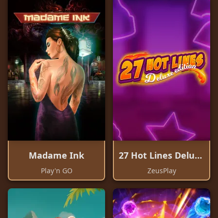
Madame Ink
27 Hot Lines Deluxe
Edition
Play'n GO
ZeusPlay